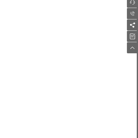




