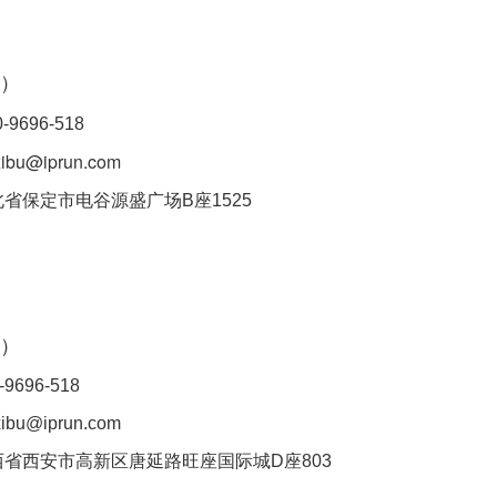
）
-9696-518
bu@iprun.com
北省保定市电谷源盛广场B座1525
西）
-9696-518
bu@iprun.com
西省西安市高新区唐延路旺座国际城D座803