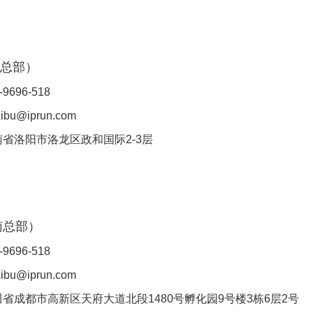
总部
）
-9696-518
bu@iprun.com
南省洛阳市洛龙区政和国际2-
3层
南
总部
）
-9696-518
bu@iprun.com
川省
成都市高新区天府大道北段1480号孵化园9号楼3栋6层2号